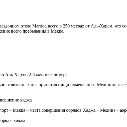
здочном отеле Marriot, всего в 250 метрах от Аль-Харам, что с
жение всего пребывания в Мекке.
жид Аль-Харам. 2-4 местные номера
льно отведенных для принятия пищи помещениях. Медицинское
овершение хаджа
орт – Мекка – места совершения обрядов Хаджа – Медина – аэр
обряды хаджа