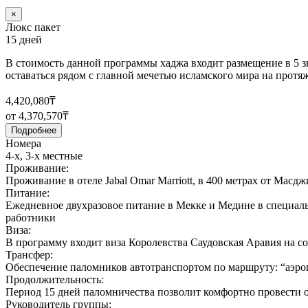
×
Люкс пакет
15 дней
В стоимость данной программы хаджа входит размещение в 5 звё
оставаться рядом с главной мечетью исламского мира на протя
4,420,080₸
от 4,370,570₸
Подробнее
Номера
4-х, 3-х местные
Проживание:
Проживание в отеле Jabal Omar Marriott, в 400 метрах от Масд
Питание:
Ежедневное двухразовое питание в Мекке и Медине в специа
работники
Виза:
В программу входит виза Королевства Саудовская Аравия на с
Трансфер:
Обеспечение паломников автотранспортом по маршруту: “аэроп
Продолжительность:
Период 15 дней паломничества позволит комфортно провести 
Руководитель группы: