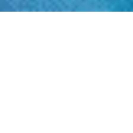
Мекка, расположенная в западной части
Саудовской Аравии, — это священный город
для более чем миллиарда мусульман по
всему миру. Она занимает особое место в
сердцах верующих и является важным
центром религиозной и культурной жизни
исламского мира. Однако, почему Мекка
считается святым местом? Для того чтобы
понять это, нужно углубиться в историю,
религиозное значение и важные традиции,
связанные с этим городом.
1. Историческое и религиозное значение
Мекки